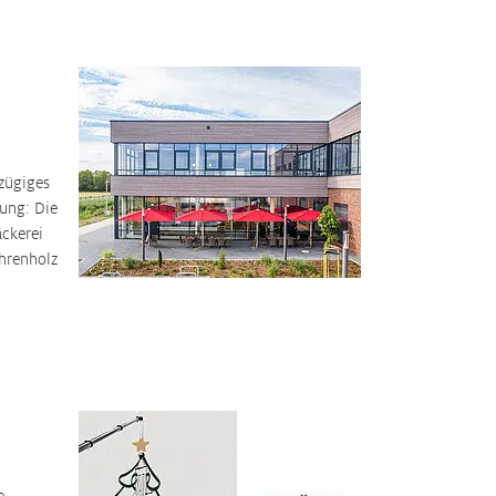
zügiges
ung: Die
äckerei
hrenholz
e