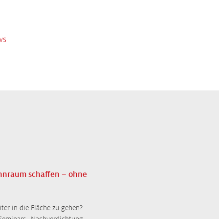
ws
hnraum schaffen – ohne
er in die Fläche zu gehen?
s Seminars „Nachverdichtung