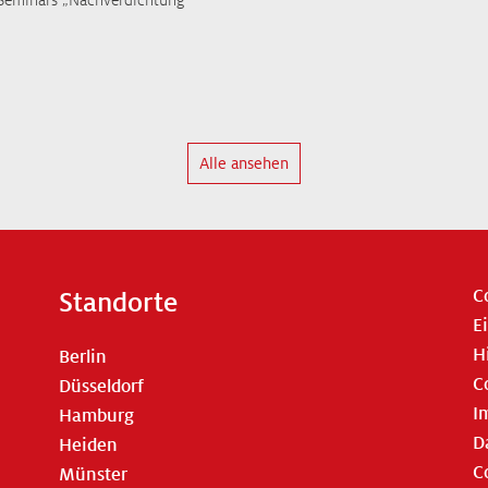
Alle ansehen
C
Standorte
E
H
Berlin
C
Düsseldorf
I
Hamburg
D
Heiden
C
Münster