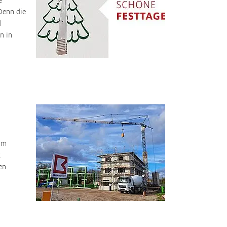
Denn die
d
n in
 im
t
en