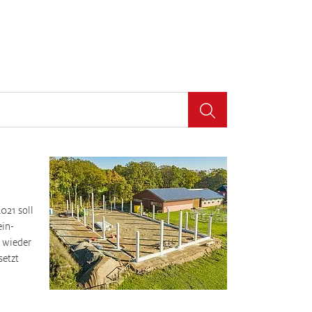
21 soll
ein-
 wieder
setzt