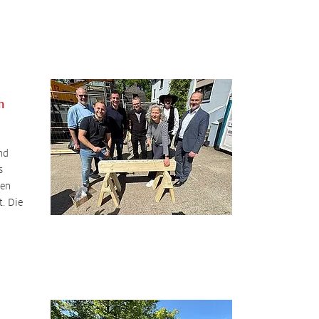
m
nd
s
den
t. Die