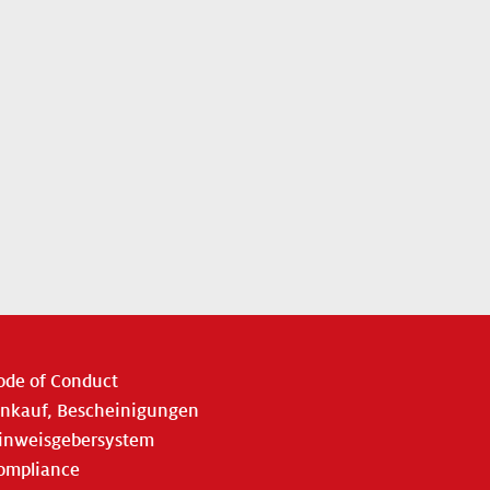
ode of Conduct
inkauf, Bescheinigungen
inweisgebersystem
ompliance