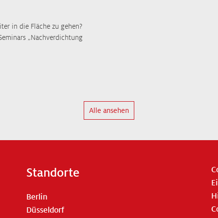
er in die Fläche zu gehen?
s Seminars „Nachverdichtung
Alle ansehen
C
Standorte
E
H
Berlin
C
Düsseldorf