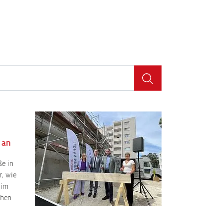
 an
ße in
r, wie
 im
ehen