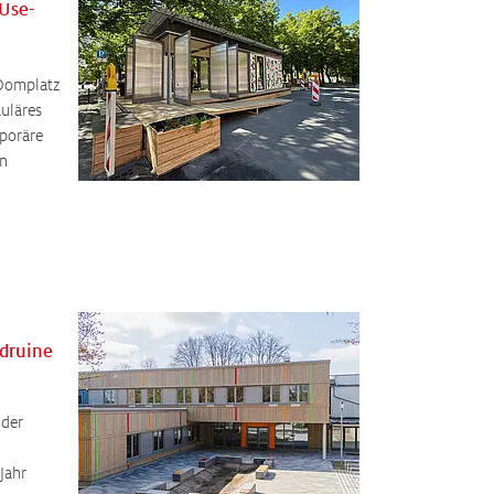
-Use-
 Domplatz
kuläres
poräre
en
druine
 der
Jahr