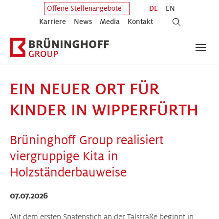
Zum Hauptinhalt springen
Zum Fuß der Seite springen
DE
EN
Offene Stellenangebote
Karriere
News
Media
Kontakt
EIN NEUER ORT FÜR
KINDER IN WIPPERFÜRTH
Brüninghoff Group realisiert
viergruppige Kita in
Holzständerbauweise
07.07.2026
Mit dem ersten Spatenstich an der Talstraße beginnt in