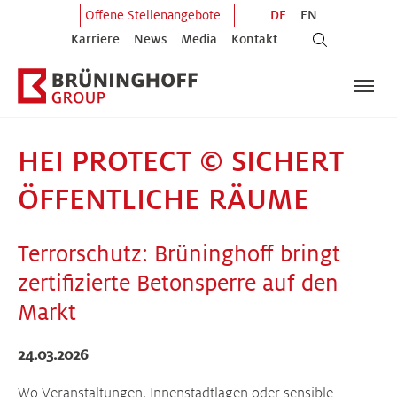
Zum Hauptinhalt springen
Zum Fuß der Seite springen
DE
EN
Offene Stellenangebote
Karriere
News
Media
Kontakt
HEI PROTECT © SICHERT
ÖFFENTLICHE RÄUME
Terrorschutz: Brüninghoff bringt
zertifizierte Betonsperre auf den
Markt
24.03.2026
Wo Veranstaltungen, Innenstadtlagen oder sensible