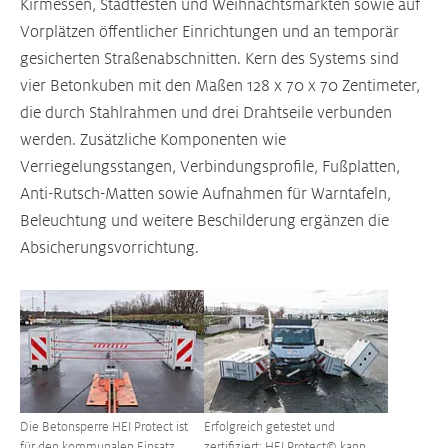
Kirmessen, Stadtfesten und Weihnachtsmärkten sowie auf
Vorplätzen öffentlicher Einrichtungen und an temporär
gesicherten Straßenabschnitten. Kern des Systems sind
vier Betonkuben mit den Maßen 128 x 70 x 70 Zentimeter,
die durch Stahlrahmen und drei Drahtseile verbunden
werden. Zusätzliche Komponenten wie
Verriegelungsstangen, Verbindungsprofile, Fußplatten,
Anti-Rutsch-Matten sowie Aufnahmen für Warntafeln,
Beleuchtung und weitere Beschilderung ergänzen die
Absicherungsvorrichtung.
Größere Version anzeigen für:
Größere Version anzeigen für:
Die Betonsperre HEI Protect ist
Erfolgreich getestet und
für den kommunalen Einsatz
zertifiziert: HEI Protect© kann