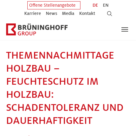
Zum Hauptinhalt springen
Zum Fuß der Seite springen
DE
EN
Offene Stellenangebote
Karriere
News
Media
Kontakt
THEMENNACHMITTAGE
HOLZBAU –
FEUCHTESCHUTZ IM
HOLZBAU:
SCHADENTOLERANZ UND
DAUERHAFTIGKEIT