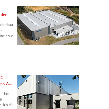
Neuer Betriebsstandort für den Maschinenbau in Borken
hinenbau
-
ine neue
KG.
Zukunftslabor für Beratungs-, Analytik- und Prüfunternehmen
licher
er
 sich die