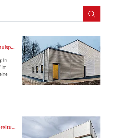
Gymnastikhalle für den Schulsport
g in
f im
eine
.
Neubau einer Wasseraufbereitung