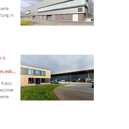
ierte
itung in
e &
Neubau eines Bürogebäudes mit Werkhalle
 Public
eichnet
gente