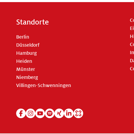
C
Standorte
E
H
Berlin
C
Düsseldorf
I
Hamburg
D
Heiden
C
Münster
Niemberg
Villingen-Schwenningen