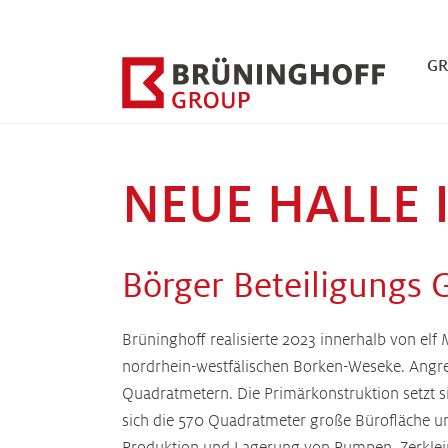
Zum Hauptinhalt springen
Zum Fuß der Seite springen
G
NEUE HALLE 
Börger Beteiligungs
Brüninghoff realisierte 2023 innerhalb von e
nordrhein-westfälischen Borken-Weseke. Angre
Quadratmetern. Die Primärkonstruktion setzt 
sich die 570 Quadratmeter große Bürofläche u