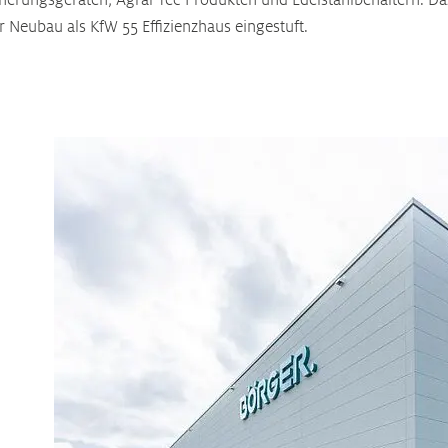
rungsgeräten, Agrar-Tec-Produkten und Edelstahlbehältern. Dazu
 Neubau als KfW 55 Effizienzhaus eingestuft.