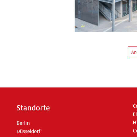
An
C
Standorte
E
H
Berlin
C
Düsseldorf