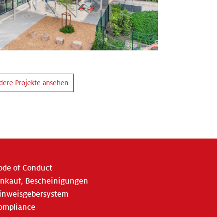
dere Projekte ansehen
ode of Conduct
inkauf, Bescheinigungen
inweisgebersystem
ompliance