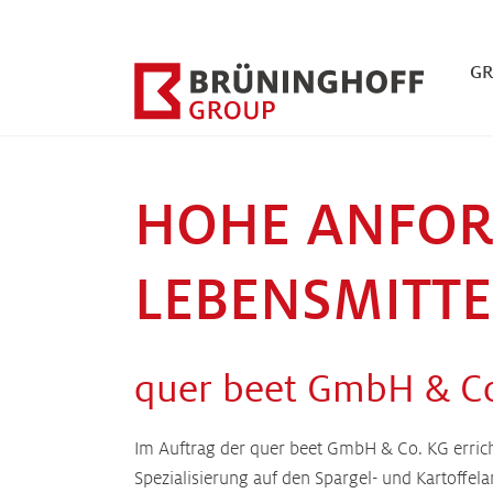
Zum Hauptinhalt springen
Zum Fuß der Seite springen
G
HOHE ANFOR
LEBENSMITTE
quer beet GmbH & Co
Im Auftrag der quer beet GmbH & Co. KG erricht
Spezialisierung auf den Spargel- und Kartoffel