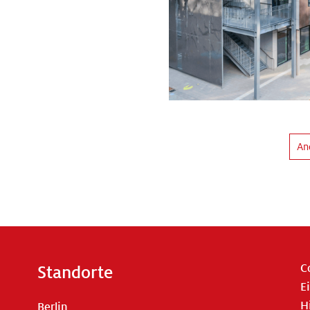
An
C
Standorte
E
H
Berlin