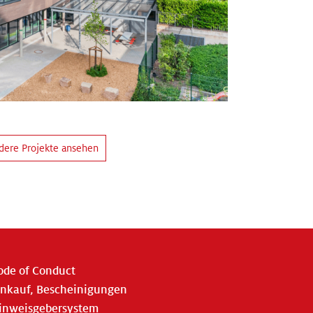
dere Projekte ansehen
ode of Conduct
inkauf, Bescheinigungen
inweisgebersystem