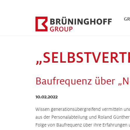
Zum Hauptinhalt springen
Zum Fuß der Seite springen
G
„SELBSTVERT
Baufrequenz über „N
10.02.2022
Wissen generationsübergreifend vermitteln und 
aus der Personalabteilung und Roland Günther 
Folge von Baufrequenz über ihre Erfahrungen u