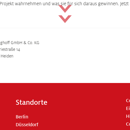
 Projekt wahrnehmen und was sie für sich daraus gewinnen. Jetzt
nghoff GmbH & Co. KG
riestraße 14
 Heiden
C
Standorte
E
H
Berlin
C
Düsseldorf