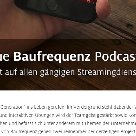
t Generation“ ins Leben gerufen. Im Vordergrund steht dabei de
 und interaktiven Übungen wird der Teamgeist gestärkt sowie Ko
ächen und befasst sich unter anderem mit Themen der Unternehm
ge von Baufrequenz geben zwei Teilnehmer der derzeitigen Projek