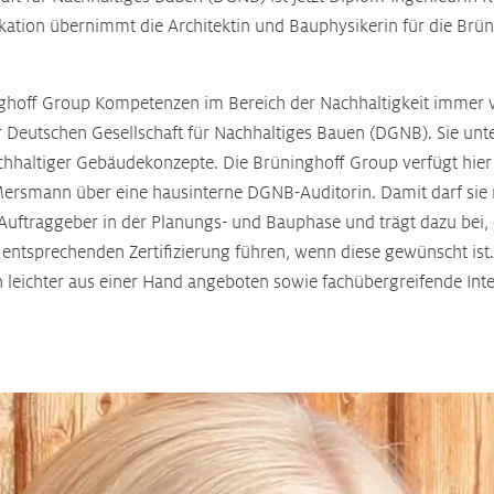
fikation übernimmt die Architektin und Bauphysikerin für die Br
hoff Group Kompetenzen im Bereich der Nachhaltigkeit immer we
er Deutschen Gesellschaft für Nachhaltiges Bauen (DGNB). Sie unt
nachhaltiger Gebäudekonzepte. Die Brüninghoff Group verfügt hie
ersmann über eine hausinterne DGNB-Auditorin. Damit darf sie nu
 Auftraggeber in der Planungs- und Bauphase und trägt dazu bei,
ntsprechenden Zertifizierung führen, wenn diese gewünscht ist. 
ch leichter aus einer Hand angeboten sowie fachübergreifende In