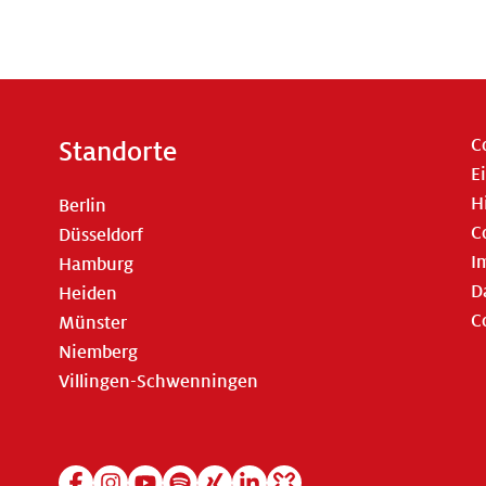
C
Standorte
E
H
Berlin
C
Düsseldorf
I
Hamburg
D
Heiden
C
Münster
Niemberg
Villingen-Schwenningen