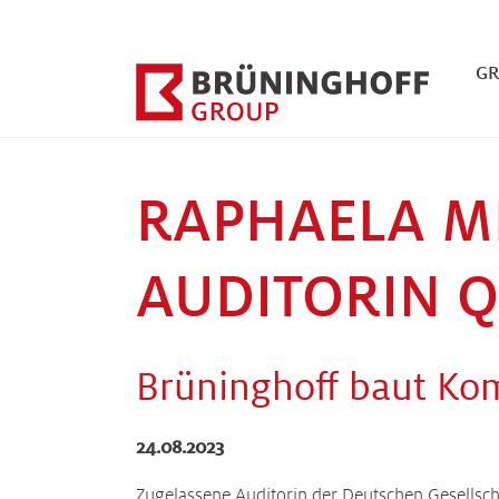
Zum Hauptinhalt springen
Zum Fuß der Seite springen
G
RAPHAELA M
AUDITORIN Q
Brüninghoff baut Kom
24.08.2023
Zugelassene Auditorin der Deutschen Gesellsch