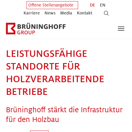
Zum Hauptinhalt springen
Zum Fuß der Seite springen
DE
EN
Offene Stellenangebote
Karriere
News
Media
Kontakt
LEISTUNGSFÄHIGE
STANDORTE FÜR
HOLZVERARBEITENDE
BETRIEBE
Brüninghoff stärkt die Infrastruktur
für den Holzbau