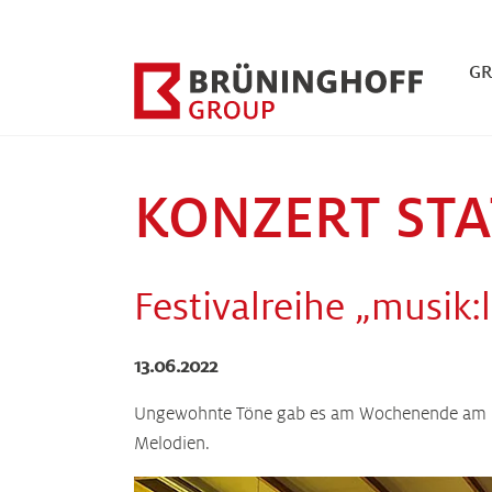
Zum Hauptinhalt springen
Zum Fuß der Seite springen
G
KONZERT STA
Festivalreihe „musik:
13.06.2022
Ungewohnte Töne gab es am Wochenende am Heid
Melodien.