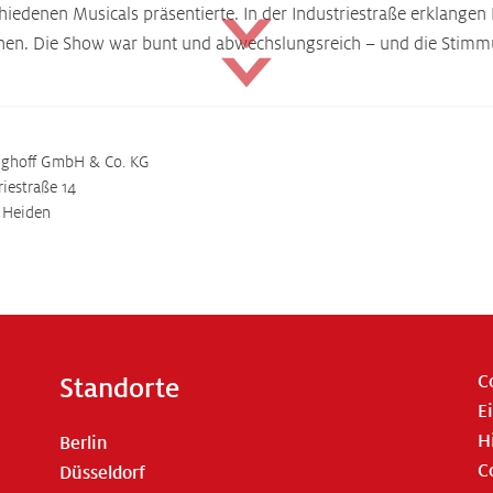
schiedenen Musicals präsentierte. In der Industriestraße erklan
nen. Die Show war bunt und abwechslungsreich – und die Stimmu
nghoff GmbH & Co. KG
riestraße 14
 Heiden
C
Standorte
E
H
Berlin
C
Düsseldorf