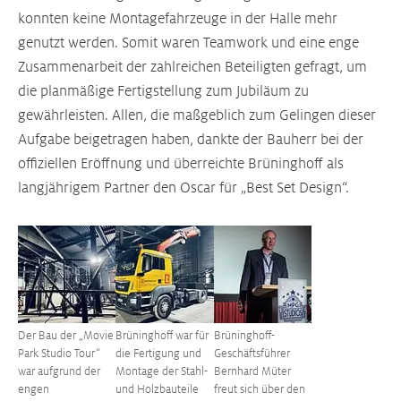
konnten keine Montagefahrzeuge in der Halle mehr
genutzt werden. Somit waren Teamwork und eine enge
Zusammenarbeit der zahlreichen Beteiligten gefragt, um
die planmäßige Fertigstellung zum Jubiläum zu
gewährleisten. Allen, die maßgeblich zum Gelingen dieser
Aufgabe beigetragen haben, dankte der Bauherr bei der
offiziellen Eröffnung und überreichte Brüninghoff als
langjährigem Partner den Oscar für „Best Set Design“.
Größere Version anzeigen
Größere Version anzeigen
Größere Version anzeigen
Der Bau der „Movie
Brüninghoff war für
Brüninghoff-
Park Studio Tour“
die Fertigung und
Geschäftsführer
war aufgrund der
Montage der Stahl-
Bernhard Müter
engen
und Holzbauteile
freut sich über den