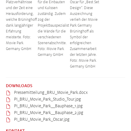
Platzverhältnisse
für die Einbauten
Oscar für „Best Set
und der Zeit eine
und Kulissen
Design“. Diese
Herausforderung,
zuständig. Zudem
Auszeichnung
welche Brüninghoff
zog der
verlieh der Movie
dank langjähriger
Projektbauspezialist
Park Germany
Erfahrung
die Wände für die
Brüninghoff als
meisterte. Foto:
verschiedenen
Symbol der
Movie Park
Szenenabschnitte.
erfolgreichen
Germany GmbH
Foto: Movie Park
Zusammenarbeit
Germany GmbH
der letzten Jahre.
Foto: Movie Park
Germany GmbH
DOWNLOADS
Pressemitteilung_BRU_Movie_Park.docx
PI_BRU_Movie_Park_Studio_Tour.jpg
PI_BRU_Movie_Park__Bauphase_1.jpg
PI_BRU_Movie_Park__Bauphase_2.jpg
PI_BRU_Movie_Park_Oscar.jpg
KONTAKT