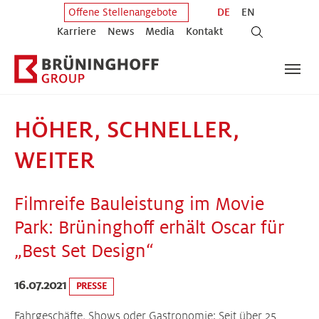
Zum Hauptinhalt springen
Zum Fuß der Seite springen
DE
EN
Offene Stellenangebote
Karriere
News
Media
Kontakt
HÖHER, SCHNELLER,
WEITER
Filmreife Bauleistung im Movie
Park: Brüninghoff erhält Oscar für
„Best Set Design“
16.07.2021
PRESSE
Fahrgeschäfte, Shows oder Gastronomie: Seit über 25