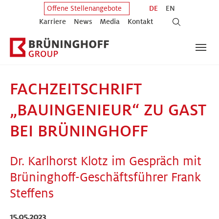
Zum Hauptinhalt springen
Zum Fuß der Seite springen
DE
EN
Offene Stellenangebote
Karriere
News
Media
Kontakt
FACHZEITSCHRIFT
„BAUINGENIEUR“ ZU GAST
BEI BRÜNINGHOFF
Dr. Karlhorst Klotz im Gespräch mit
Brüninghoff-Geschäftsführer Frank
Steffens
15.05.2023