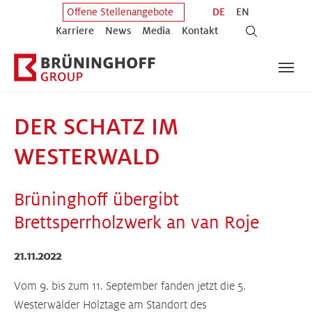
Zum Hauptinhalt springen
Zum Fuß der Seite springen
DE
EN
Offene Stellenangebote
Karriere
News
Media
Kontakt
DER SCHATZ IM
WESTERWALD
Brüninghoff übergibt
Brettsperrholzwerk an van Roje
21.11.2022
Vom 9. bis zum 11. September fanden jetzt die 5.
Westerwälder Holztage am Standort des