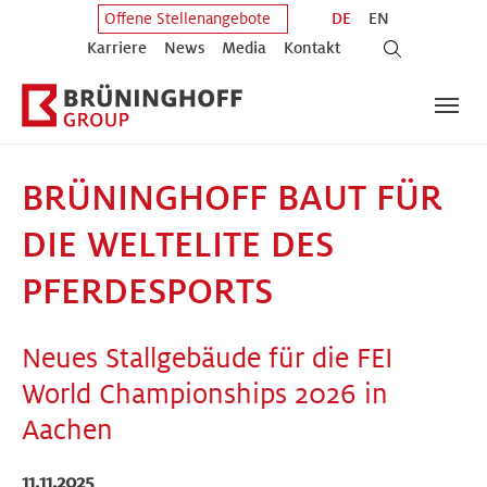
Zum Hauptinhalt springen
Zum Fuß der Seite springen
DE
EN
Offene Stellenangebote
Karriere
News
Media
Kontakt
BRÜNINGHOFF BAUT FÜR
DIE WELTELITE DES
PFERDESPORTS
Neues Stallgebäude für die FEI
World Championships 2026 in
Aachen
11.11.2025